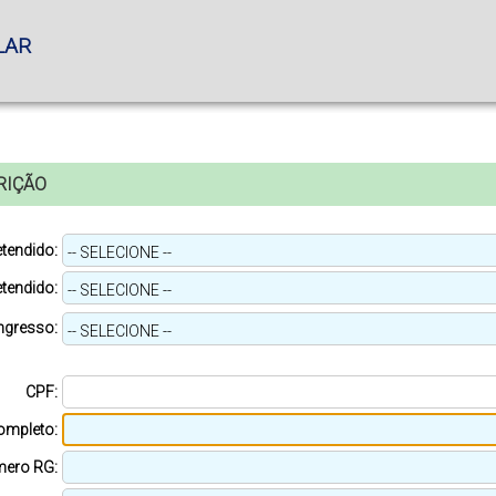
LAR
RIÇÃO
tendido:
tendido:
ngresso:
CPF:
mpleto:
ero RG: